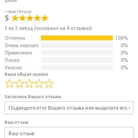
дякую.
out
of
Іван Петров
5
5
Rated
5 из 5 звёзд (основано на 4 отзывах)
5
out
Отлично
100%
of
Очень хорошо
0%
5
Приемлимо
0%
Плохо
0%
Ужасно
0%
Ваша общая оценка
Заголовок Вашего отзыва
Ваш отзыв