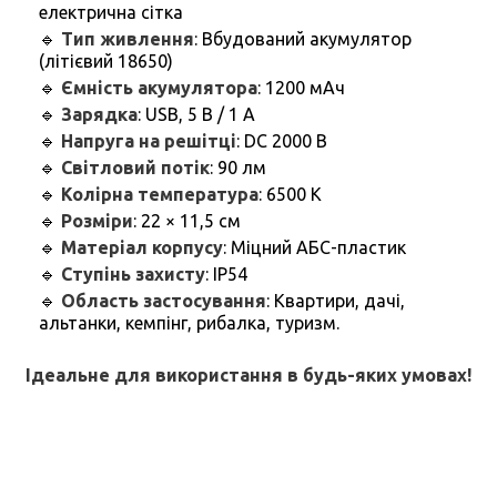
електрична сітка
🔹
Тип живлення
: Вбудований акумулятор
(літієвий 18650)
🔹
Ємність акумулятора
: 1200 мАч
🔹
Зарядка
: USB, 5 В / 1 А
🔹
Напруга на решітці
: DC 2000 В
🔹
Світловий потік
: 90 лм
🔹
Колірна температура
: 6500 К
🔹
Розміри
: 22 × 11,5 см
🔹
Матеріал корпусу
: Міцний АБС-пластик
🔹
Ступінь захисту
: IP54
🔹
Область застосування
: Квартири, дачі,
альтанки, кемпінг, рибалка, туризм.
Ідеальне для використання в будь-яких умовах!