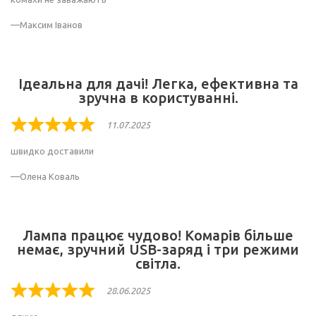
out
of
Максим Іванов
5
Ідеальна для дачі! Легка, ефективна та
зручна в користуванні.
11.07.2025
Rated
5
швидко доставили
out
of
Олена Коваль
5
Лампа працює чудово! Комарів більше
немає, зручний USB-заряд і три режими
світла.
28.06.2025
Rated
5