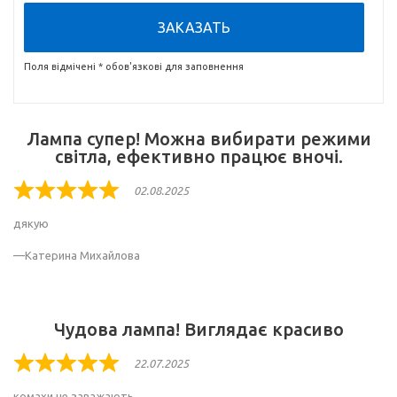
ЗАКАЗАТЬ
Поля відмічені * обов'язкові для заповнення
Лампа супер! Можна вибирати режими
світла, ефективно працює вночі.
02.08.2025
Rated
5
дякую
out
of
Катерина Михайлова
5
Чудова лампа! Виглядає красиво
22.07.2025
Rated
5
комахи не заважають