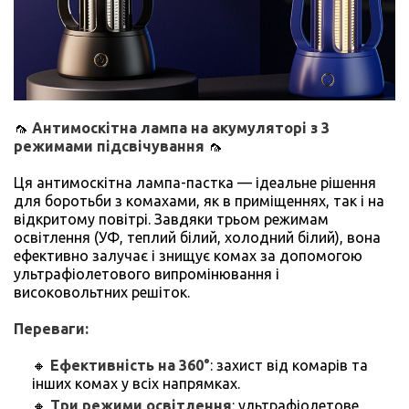
🦟
Антимоскітна лампа на акумуляторі з 3
режимами підсвічування
🦟
Ця антимоскітна лампа-пастка — ідеальне рішення
для боротьби з комахами, як в приміщеннях, так і на
відкритому повітрі. Завдяки трьом режимам
освітлення (УФ, теплий білий, холодний білий), вона
ефективно залучає і знищує комах за допомогою
ультрафіолетового випромінювання і
високовольтних решіток.
Переваги:
🔸
Ефективність на 360°
: захист від комарів та
інших комах у всіх напрямках.
🔸
Три режими освітлення
: ультрафіолетове,