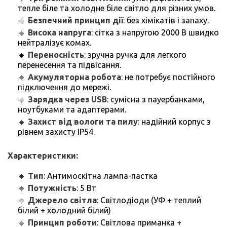
тепле біле та холодне біле світло для різних умов.
🔸
Безпечний принцип дії
: без хімікатів і запаху.
🔸
Висока напруга
: сітка з напругою 2000 В швидко
нейтралізує комах.
🔸
Переносність
: зручна ручка для легкого
перенесення та підвісання.
🔸
Акумуляторна робота
: не потребує постійного
підключення до мережі.
🔸
Зарядка через USB
: сумісна з пауербанками,
ноутбуками та адаптерами.
🔸
Захист від вологи та пилу
: надійний корпус з
рівнем захисту IP54.
Характеристики:
🔹
Тип
: Антимоскітна лампа-пастка
🔹
Потужність
: 5 Вт
🔹
Джерело світла
: Світлодіоди (УФ + теплий
білий + холодний білий)
🔹
Принцип роботи
: Світлова приманка +