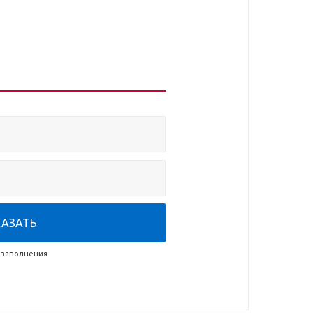
ти його рухами за допомогою
жуватися яскравими світловими […]
КАЗАТЬ
 заполнения