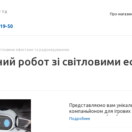
 та
Про магази
-19-50
вітловими ефектами та радіокеруванням
ий робот зі світловими е
Представляємо вам унікаль
компаньйоном для ігрових с
приголомшливий робот має 
Подробнее
захопливу ігрову атмосферу.
але й може навчати вас нов