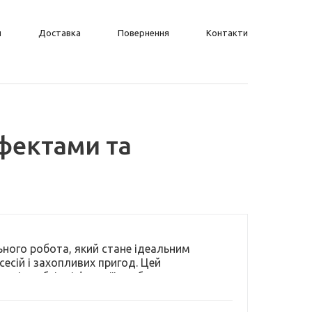
н
Доставка
Повернення
Контакти
фектами та
ного робота, який стане ідеальним
есій і захопливих пригод. Цей
всі необхідні функції, щоб створити
 Робот не тільки має інтерактивні функції,
их знань про динозаврів англійською