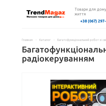
Товари для дому
життя
+38 (067) 297
Главная
-
Каталог
-
Багатофункціональний робот зі с
Багатофункціональн
радіокеруванням