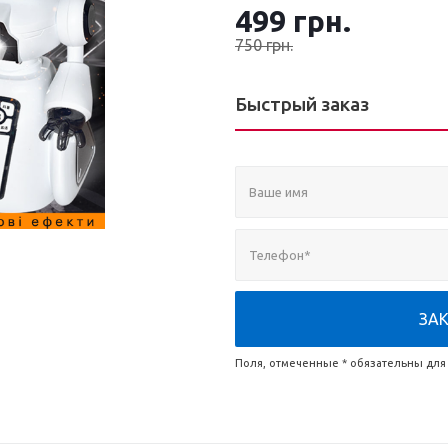
мовою. Ви зможете керува
499
грн.
радіокерування й насолод
750
грн.
...
Быстрый заказ
ЗА
Поля, отмеченные * обязательны для