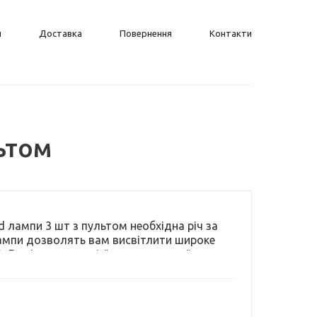
н
Доставка
Повернення
Контакти
ьтом
d лампи 3 шт з пультом необхідна річ за
 лампи дозволять вам висвітлити широке
. Легкі в установці, їх можна наклеїти на
що дозволяє розширити сферу їх
ревагою є здатність віддаленого
ційного керування ви зможете регулювати