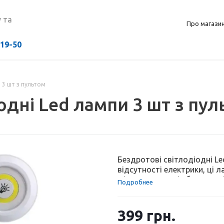
 та
Про магази
-19-50
 3 шт з пультом
одні Led лампи 3 шт з пул
Бездротові світлодіодні Le
відсутності електрики, ці
місце у квартирі або на дачі
Подробнее
будь-яку рівну поверхню, 
застосування. Головною пе
включення. Пультом дистан
399
грн.
необхідну яскравість […]