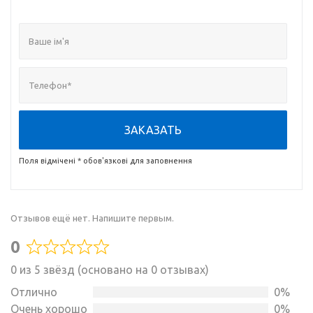
ЗАКАЗАТЬ
Поля відмічені * обов'язкові для заповнення
Отзывов ещё нет. Напишите первым.
0
Rated
0 из 5 звёзд (основано на 0 отзывах)
0
out
Отлично
0%
of
Очень хорошо
0%